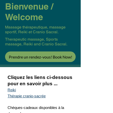
Bienvenue /
Welcome
Massage thérapeutique, massage
sportif, Reiki et Cranio Sacral.
Therapeutic massage, Sports
massage, Reiki and Cranio Sacral.
Prendre un rendez-vous! Book Now!
Cliquez les liens ci-dessous
pour en savoir plus ...
Reiki
​Thérapie cranio-sacrée
Chèques-cadeaux disponibles à la