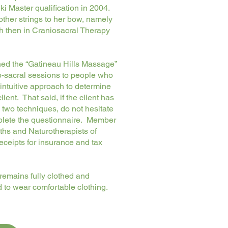
i Master qualification in 2004.
ther strings to her bow, namely
ch then in Craniosacral Therapy
ned the “Gatineau Hills Massage”
io-sacral sessions to people who
intuitive approach to determine
ient. That said, if the client has
two techniques, do not hesitate
plete the questionnaire. Member
ths and Naturotherapists of
ceipts for insurance and tax
 remains fully clothed and
d to wear comfortable clothing.