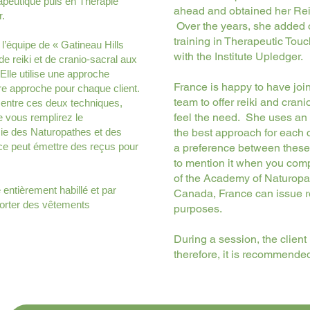
apeutique puis en Thérapie
ahead and obtained her Reik
r.
Over the years, she added o
training in Therapeutic Tou
 l’équipe de « Gatineau Hills
with the Institute Upledger.
e reiki et de cranio-sacral aux
Elle utilise une approche
France is happy to have joi
eure approche pour chaque client.
team to offer reiki and cran
ce entre ces deux techniques,
feel the need. She uses an 
e vous remplirez le
ie des Naturopathes et des
the best approach for each cl
e peut émettre des reçus pour
a preference between these 
to mention it when you com
of the Academy of Naturopa
 entièrement habillé et par
Canada, France can issue re
orter des vêtements
purposes.
During a session, the client
therefore, it is recommende