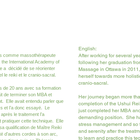
English:
nées comme massothérapeute
After working for several y
« the International Academy of
following her graduation fr
 a décidé de se réorienter
Massage in Ottawa in 2011, 
 le reiki et le cranio-sacral.
herself towards more holisti
cranio-sacral.
s de 20 ans avec sa formation
ait de terminer son MBA et
Her journey began more tha
nt. Elle avait entendu parler que
completion of the Ushui Reik
ess et l’a donc essayé. Le
just completed her MBA and
après le traitement l’a
demanding position. She ha
 pratiquer cette technique. Elle
stress management and so tr
sa qualification de Maître Reiki
and serenity after the treat
té d’autres cordes à son arc,
to learn and practice this t